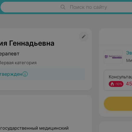
Поиск по сайту
ия Геннадьевна
Эв
ерапевт
Ми
Первая категория
твержден
Консульта
45
-10%
й государственный медицинский