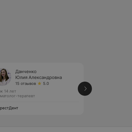
Данченко
Высоц
Юлия Александровна
Анаст
15 отзывов
5.0
3 отзы
ж 14 лет
Стаж 7 лет
•
Втора
матолог-терапевт
Стоматолог-терап
рестДент
ЭверестДент