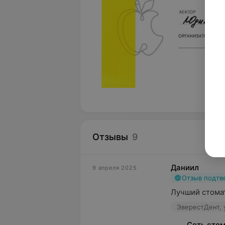
Отзывы
9
Даниил
9 апреля 2025
Отзыв подт
Лучший стома
ЭверестДент, 
Сеть сто