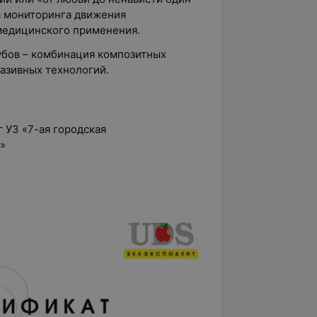
а мониторинга движения
медицинского применения.
убов – комбинация композитных
азивных технологий.
г УЗ «7-ая городская
»