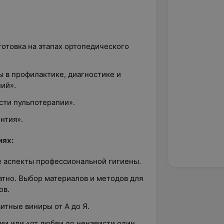
готовка на этапах ортопедического
 в профилактике, диагностике и
ий».
сти пульпотерапии».
нтия».
иях:
 аспекты профессиональной гигиены.
атно. Выбор материалов и методов для
ов.
итные виниры от А до Я.
ии или «от любви до ненависти один