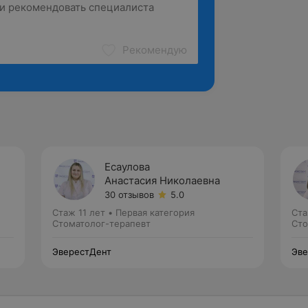
Рекомендую
Есаулова
Анастасия Николаевна
30 отзывов
5.0
Стаж 11 лет
•
Первая категория
Ста
Стоматолог-терапевт
Сто
ЭверестДент
Эве