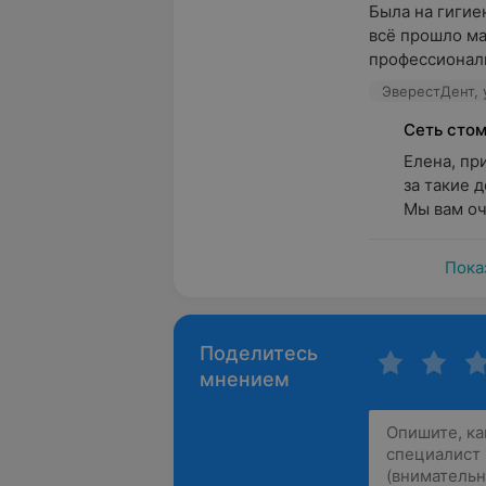
Была на гигие
всё прошло ма
профессиональ
ЭверестДент, 
Сеть сто
Елена, пр
за такие 
Мы вам оч
Пока
Поделитесь
мнением