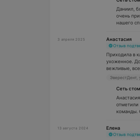
Даниил, б
очень при
нашего сп
Анастасия
3 апреля 2025
Отзыв подт
Приходила в к
ухоженное. До
вежливые, все 
ЭверестДент, 
Сеть сто
Анастасия,
отметили 
команды. 
Елена
13 августа 2024
Отзыв подт