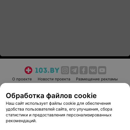
О проекте
Новости проекта
Размещение рекламы
Медицинский маркетинг
Публичный договор
Обработка файлов cookie
Пользовательское соглашение
Способы оплаты
Наш сайт использует файлы cookie для обеспечения
Вакансии
Партнеры
удобства пользователей сайта, его улучшения, сбора
Написать руководителю 103.by
статистики и предоставления персонализированных
Написать в поддержку
рекомендаций.
Персональные настройки cookie