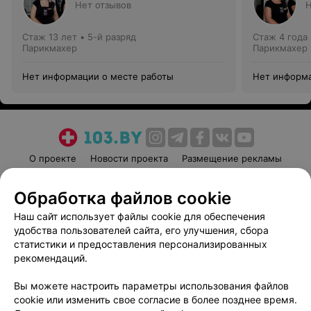
Нет отзывов
Н
Стаж 13 лет
•
5-й разряд
Стаж 4 года
Парикмахер
Парикмахер
Нет информации о месте работы
Нет информа
О проекте
Новости проекта
Размещение рекламы
Медицинский маркетинг
Публичный договор
Обработка файлов cookie
Пользовательское соглашение
Способы оплаты
Наш сайт использует файлы cookie для обеспечения
Вакансии
Партнеры
удобства пользователей сайта, его улучшения, сбора
Написать руководителю 103.by
статистики и предоставления персонализированных
Написать в поддержку
рекомендаций.
Персональные настройки cookie
Вы можете настроить параметры использования файлов
Обработка персональных данных
cookie или изменить свое согласие в более позднее время.