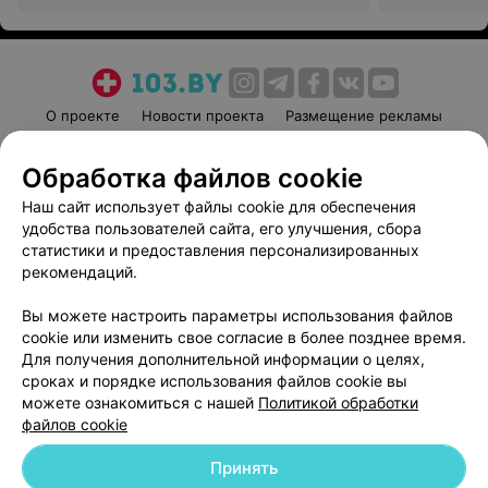
О проекте
Новости проекта
Размещение рекламы
Медицинский маркетинг
Публичный договор
Обработка файлов cookie
Пользовательское соглашение
Способы оплаты
Наш сайт использует файлы cookie для обеспечения
Вакансии
Партнеры
удобства пользователей сайта, его улучшения, сбора
Написать руководителю 103.by
статистики и предоставления персонализированных
Написать в поддержку
рекомендаций.
Персональные настройки cookie
Вы можете настроить параметры использования файлов
Обработка персональных данных
cookie или изменить свое согласие в более позднее время.
Для получения дополнительной информации о целях,
сроках и порядке использования файлов cookie вы
можете ознакомиться с нашей
Политикой обработки
файлов cookie
Принять
© 2026 ООО «Артокс Лаб», УНП 191700409
| 220012, Республика Беларусь,