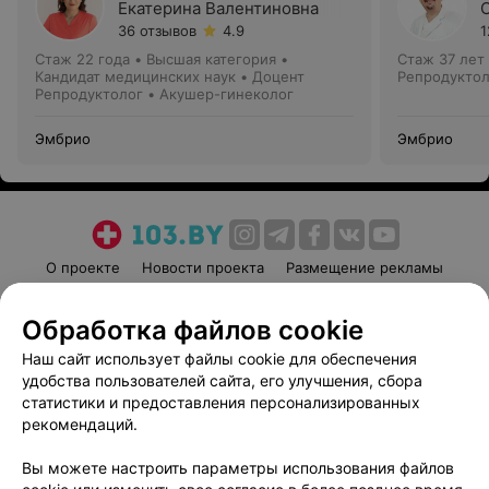
Екатерина Валентиновна
36 отзывов
4.9
1
Стаж 22 года
•
Высшая категория
•
Стаж 37 лет
Кандидат медицинских наук • Доцент
Репродуктол
Репродуктолог • Акушер-гинеколог
Эмбрио
Эмбрио
О проекте
Новости проекта
Размещение рекламы
Медицинский маркетинг
Публичный договор
Обработка файлов cookie
Пользовательское соглашение
Способы оплаты
Наш сайт использует файлы cookie для обеспечения
Вакансии
Партнеры
удобства пользователей сайта, его улучшения, сбора
Написать руководителю 103.by
статистики и предоставления персонализированных
Написать в поддержку
рекомендаций.
Персональные настройки cookie
Вы можете настроить параметры использования файлов
Обработка персональных данных