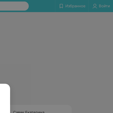
Избранное
Войти
Савик Екатерина
Севко