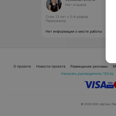
Нет отзывов
Стаж 13 лет
•
5-й разряд
Парикмахер
Нет информации о месте работы
О проекте
Новости проекта
Размещение рекламы
М
Написать руководителю 103.by
© 2026 ООО «Артокс Ла