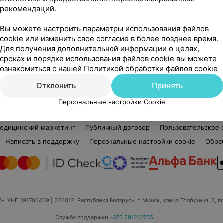
рекомендаций.
Нет отзывов
Вы можете настроить параметры использования файлов
Стаж 4 года
Ста
cookie или изменить свое согласие в более позднее время.
Парикмахер
Виз
Для получения дополнительной информации о целях,
сроках и порядке использования файлов cookie вы можете
Нет информации о месте работы
Нет
ознакомиться с нашей
Политикой обработки файлов cookie
Отклонить
Принять
Персональные настройки Cookie
едицинский маркетинг
Публичный договор
Пользовательское 
Написать в поддержку
Персональные настройки cookie
Обра
б», УНП 191700409
| 220012, Республика Беларусь, г. Минск, улица Толбухина, 2, п
Служба поддержки
+375 291212755