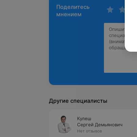
Поделитесь
мнением
Другие специалисты
Кулеш
Сергей Демьянович
Нет отзывов