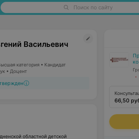
Поиск по сайту
вгений Васильевич
Пр
ко
Высшая категория • Кандидат
Гр
Гр
ук • Доцент
твержден
Консульта
66,50 ру
кандидата
одненской областной детской