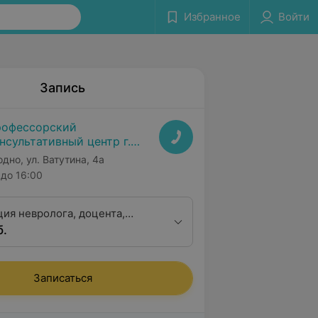
Избранное
Войти
Запись
офессорский
нсультативный центр г.
одно
одно, ул. Ватутина, 4а
до 16:00
ция невролога, доцента,
б.
 медицинских наук
Записаться