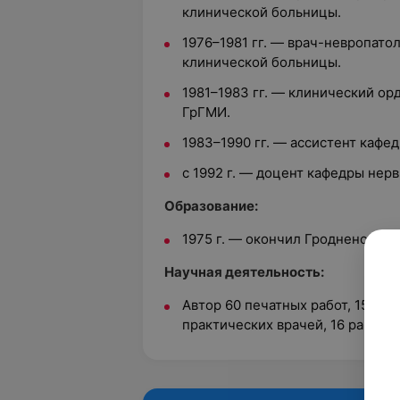
клинической больницы.
1976–1981 гг. — врач-невропато
клинической больницы.
1981–1983 гг. — клинический о
ГрГМИ.
1983–1990 гг. — ассистент кафе
с 1992 г. — доцент кафедры нер
Образование:
1975 г. — окончил Гродненский 
Научная деятельность:
Автор 60 печатных работ, 15 ме
практических врачей, 16 рацио