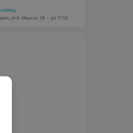
ртоМед
одно, ул К. Маркса, 29
до 17:00