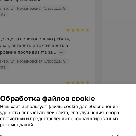
нтр, ул. Романовская Слобода, 9
nts
ежду за великолепную работу, 
ная, лёгкость и тактичность в 
оение после визита за...
нтр, ул. Романовская Слобода, 9
nts
ние, а главное - желаемый результат. 
Обработка файлов cookie
головы записался бы ка на отдельную 
Наш сайт использует файлы cookie для обеспечения
удобства пользователей сайта, его улучшения, сбора
нтр, ул. Романовская Слобода, 9
статистики и предоставления персонализированных
nts
рекомендаций.
зать ещё