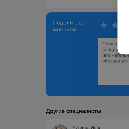
Поделитесь
мнением
Другие специалисты
Бугвина Инна