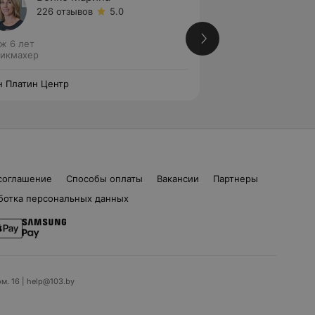
226 отзывов
5.0
110 от
ж 6 лет
Стаж 8 лет
икмахер
Парикмахер
 Платин Центр
Мон Платин Центр
соглашение
Способы оплаты
Вакансии
Партнеры
ботка персональных данных
ом. 16 | help@103.by