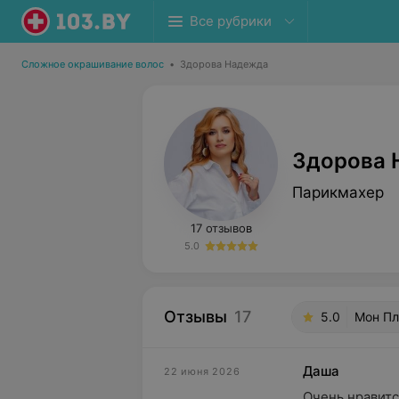
Все рубрики
Сложное окрашивание волос
•
Здорова Надежда
Здорова 
Парикмахер
17 отзывов
5.0
Отзывы
17
5.0
Мон Пл
Даша
22 июня 2026
Очень нравитс