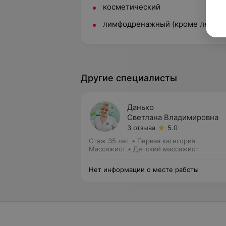
косметический
лимфодренажный
(кроме лечебн
Другие специалисты
Данько
Светлана Владимировна
3 отзыва
5.0
Стаж 35 лет
•
Первая категория
Массажист • Детский массажист
Нет информации о месте работы