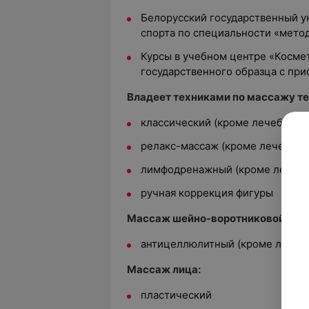
Белорусский государственный у
спорта по специальности «мето
Курсы в учебном центре «Космет
государственного образца с при
Владеет техниками по массажу те
классический
(кроме лечебного
релакс-массаж (кроме лечебног
лимфодренажный
(кроме лечебн
ручная коррекция фигуры
Массаж шейно-воротниковой зон
антицеллюлитный (кроме лечеб
Массаж лица:
пластический