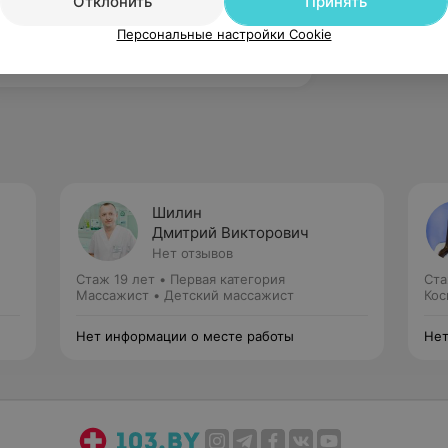
Отклонить
Принять
Персональные настройки Cookie
ого)
Шилин
Дмитрий Викторович
Нет отзывов
Стаж 19 лет
•
Первая категория
Ста
Массажист • Детский массажист
Кос
Нет информации о месте работы
Нет