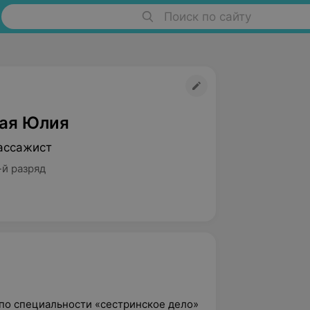
Поиск по сайту
ая Юлия
ассажист
-й разряд
по специальности «сестринское дело»