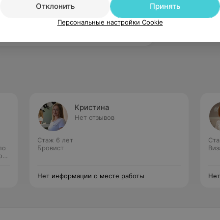
Отклонить
Принять
мастер, который учёт все пожелания
Персональные настройки Cookie
Кристина
Нет отзывов
Стаж 6 лет
Ста
по
Бровист
Виз
ой
Нет информации о месте работы
Нет