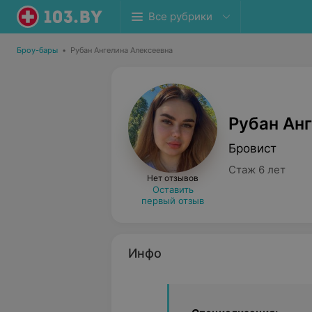
Все рубрики
Броу-бары
•
Рубан Ангелина Алексеевна
Рубан Ан
Бровист
Стаж 6 лет
Нет отзывов
Оставить
первый отзыв
Инфо