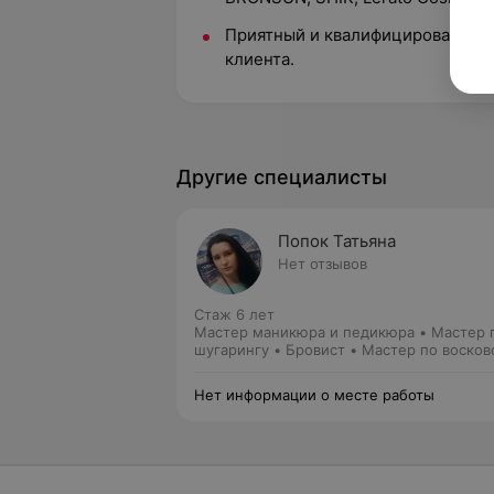
Приятный и квалифицированный 
клиента.
Другие специалисты
Попок Татьяна
Нет отзывов
Стаж 6 лет
Мастер маникюра и педикюра • Мастер 
шугарингу • Бровист • Мастер по восков
депиляции
Нет информации о месте работы