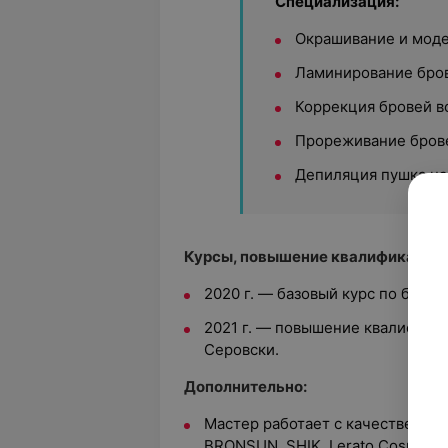
Специализация:
Окрашивание и моде
Ламинирование бро
Коррекция бровей в
Прореживание бров
Депиляция пушка на
Курсы, повышение квалификации:
2020 г. — базовый курс по бровя
2021 г. — повышение квалификац
Серовски.
Дополнительно:
Мастер работает с качественны
BRONSUN, SHIK, Lerato Cosmetic