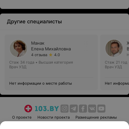
Другие специалисты
Манак
Елена Михайловна
4 отзыва
4.0
Н
Стаж 34 года
•
Высшая категория
Стаж 21 год
Врач УЗД
Врач УЗД
Нет информации о месте работы
Нет информа
О проекте
Новости проекта
Размещение рекламы
Медицинский маркетинг
Публичный договор