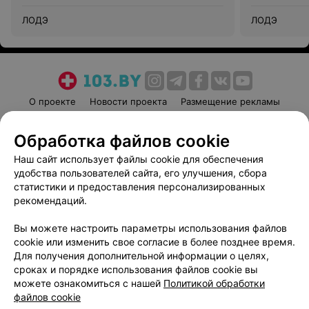
ЛОДЭ
ЛОДЭ
О проекте
Новости проекта
Размещение рекламы
Медицинский маркетинг
Публичный договор
Обработка файлов cookie
Пользовательское соглашение
Способы оплаты
Наш сайт использует файлы cookie для обеспечения
Вакансии
Партнеры
удобства пользователей сайта, его улучшения, сбора
Написать руководителю 103.by
статистики и предоставления персонализированных
Написать в поддержку
рекомендаций.
Персональные настройки cookie
Вы можете настроить параметры использования файлов
Обработка персональных данных
cookie или изменить свое согласие в более позднее время.
Для получения дополнительной информации о целях,
сроках и порядке использования файлов cookie вы
можете ознакомиться с нашей
Политикой обработки
файлов cookie