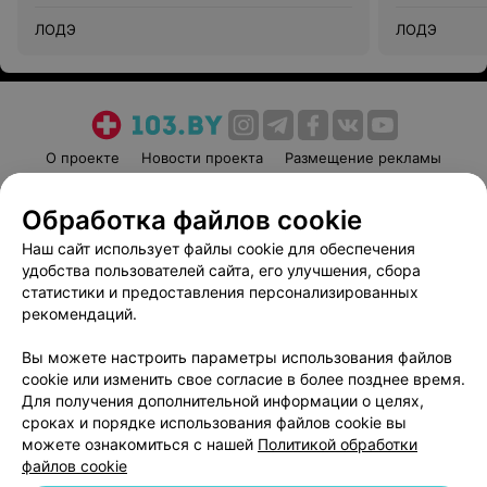
ЛОДЭ
ЛОДЭ
О проекте
Новости проекта
Размещение рекламы
Медицинский маркетинг
Публичный договор
Обработка файлов cookie
Пользовательское соглашение
Способы оплаты
Наш сайт использует файлы cookie для обеспечения
Вакансии
Партнеры
удобства пользователей сайта, его улучшения, сбора
Написать руководителю 103.by
статистики и предоставления персонализированных
Написать в поддержку
рекомендаций.
Персональные настройки cookie
Вы можете настроить параметры использования файлов
Обработка персональных данных
cookie или изменить свое согласие в более позднее время.
Для получения дополнительной информации о целях,
сроках и порядке использования файлов cookie вы
можете ознакомиться с нашей
Политикой обработки
файлов cookie