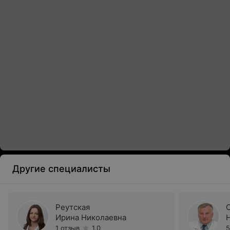
Другие специалисты
Реутская
Ирина Николаевна
1 отзыв
1.0
5