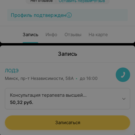
Нет отзывов
Оставить первый отзыв
Профиль подтвержден
Запись
Инфо
Отзывы
На карте
Запись
ЛОДЭ
Минск, пр-т Независимости, 58А
до 16:00
Консультация терапевта высшей
квалификационной категории
50,32 руб.
Записаться