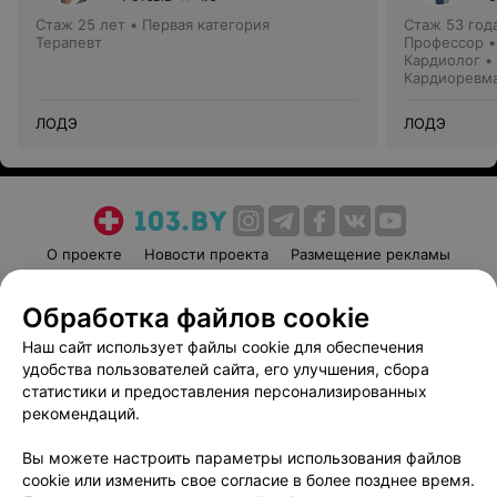
Стаж 25 лет
•
Первая категория
Стаж 53 год
Терапевт
Профессор •
Кардиолог •
Кардиоревм
ЛОДЭ
ЛОДЭ
О проекте
Новости проекта
Размещение рекламы
Медицинский маркетинг
Публичный договор
Обработка файлов cookie
Пользовательское соглашение
Способы оплаты
Наш сайт использует файлы cookie для обеспечения
Вакансии
Партнеры
удобства пользователей сайта, его улучшения, сбора
Написать руководителю 103.by
статистики и предоставления персонализированных
Написать в поддержку
рекомендаций.
Персональные настройки cookie
Вы можете настроить параметры использования файлов
Обработка персональных данных
cookie или изменить свое согласие в более позднее время.