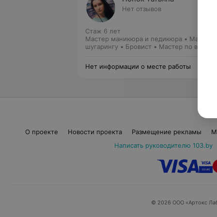
Нет отзывов
Стаж 6 лет
Мастер маникюра и педикюра • Мастер 
шугарингу • Бровист • Мастер по восков
депиляции
Нет информации о месте работы
О проекте
Новости проекта
Размещение рекламы
М
Написать руководителю 103.by
© 2026 ООО «Артокс Ла