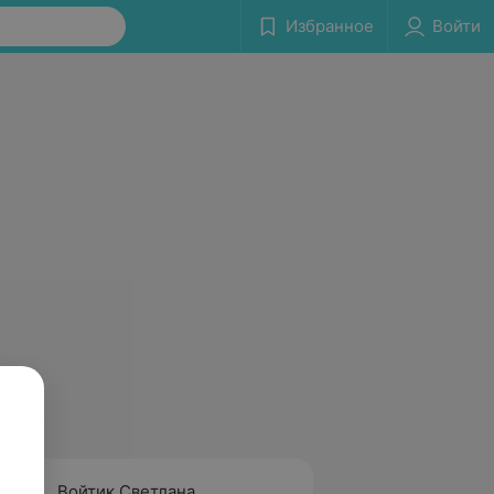
Избранное
Войти
Войтик Светлана
Красн