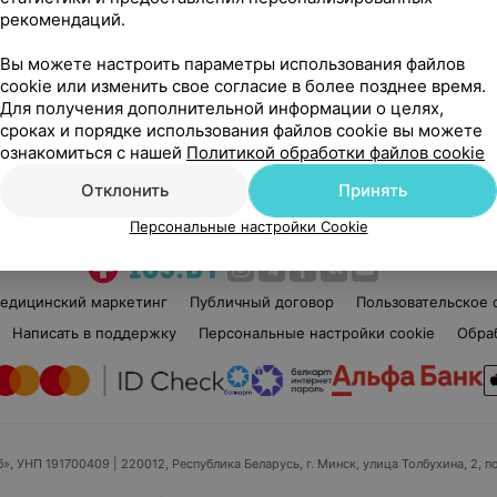
рекомендаций.
Нет отзывов
Вы можете настроить параметры использования файлов
Стаж 6 лет
Ста
cookie или изменить свое согласие в более позднее время.
по
Бровист
Виз
ой
Для получения дополнительной информации о целях,
сроках и порядке использования файлов cookie вы можете
ознакомиться с нашей
Политикой обработки файлов cookie
Нет информации о месте работы
Нет
Отклонить
Принять
Персональные настройки Cookie
едицинский маркетинг
Публичный договор
Пользовательское 
Написать в поддержку
Персональные настройки cookie
Обра
б», УНП 191700409
| 220012, Республика Беларусь, г. Минск, улица Толбухина, 2, п