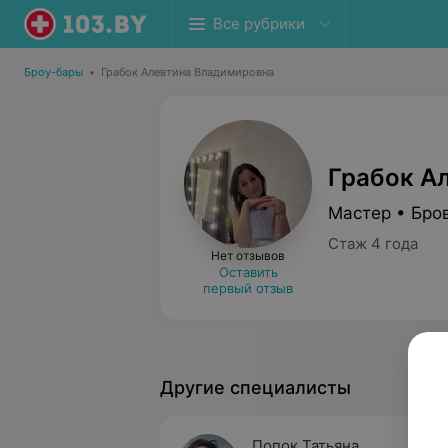
Все рубрики
Броу-бары
•
Грабок Алевтина Владимировна
Грабок А
Мастер • Бро
Стаж 4 года
Нет отзывов
Оставить
первый отзыв
Другие специалисты
Попок Татьяна