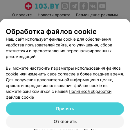
О проекте
Новости проекта
Размещение рекламы
Медицинский маркетинг
Публичный договор
Обработка файлов cookie
Пользовательское соглашение
Способы оплаты
Наш сайт использует файлы cookie для обеспечения
Вакансии
Партнеры
удобства пользователей сайта, его улучшения, сбора
Написать руководителю 103.by
статистики и предоставления персонализированных
Написать в поддержку
рекомендаций.
Персональные настройки cookie
Вы можете настроить параметры использования файлов
Обработка персональных данных
cookie или изменить свое согласие в более позднее время.
Для получения дополнительной информации о целях,
сроках и порядке использования файлов cookie вы
можете ознакомиться с нашей
Политикой обработки
файлов cookie
Принять
© 2026 ООО «Артокс Лаб», УНП 191700409
| 220012, Республика Беларусь,
г. Минск, улица Толбухина, 2, пом. 16 | help@103.by
Отклонить
Служба поддержки
+375 291212755