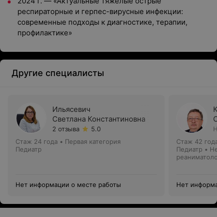
2024 г. — «Актуальные тяжелые острые
респираторные и герпес-вирусные инфекции:
современные подходы к диагностике, терапии,
профилактике»
Другие специалисты
Ильясевич
Светлана Константиновна
2 отзыва
5.0
Н
Стаж 24 года
•
Первая категория
Стаж 42 год
Педиатр
Педиатр • Н
реаниматол
Нет информации о месте работы
Нет информа