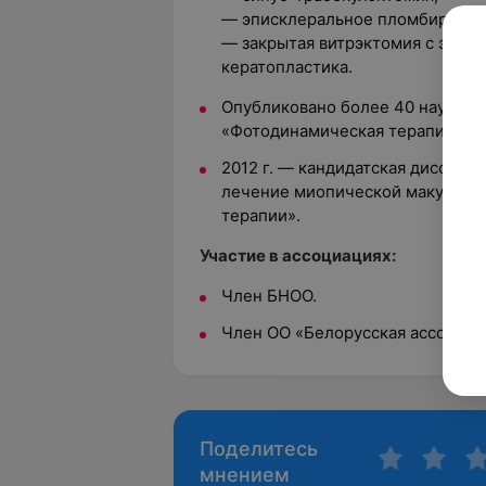
— эписклеральное пломбирован
— закрытая витрэктомия с эндол
кератопластика.
Опубликовано более 40 научных 
«Фотодинамическая терапия Фо
2012 г. — кандидатская диссерта
лечение миопической макулопа
терапии».
Участие в ассоциациях:
Член БНОО.
Член ОО «Белорусская ассоциац
Поделитесь
мнением