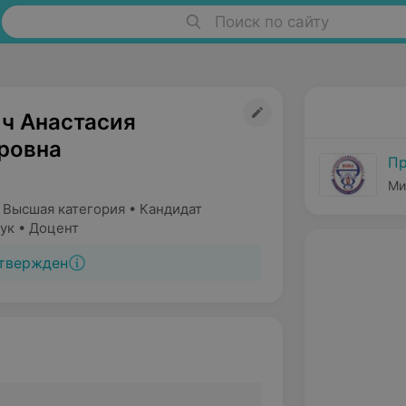
Поиск по сайту
ч Анастасия
ровна
Пр
Ми
 Высшая категория • Кандидат
ук • Доцент
твержден