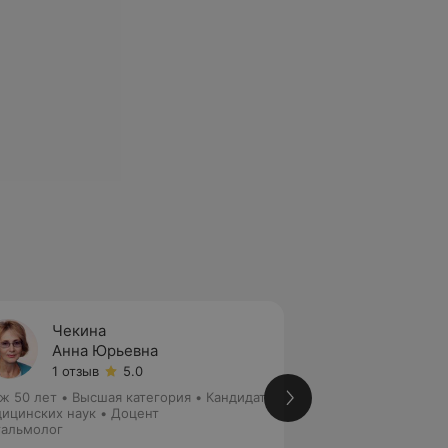
Чекина
Качан
Анна Юрьевна
Татья
1 отзыв
5.0
2 отзы
ж 50 лет
•
Высшая категория
•
Кандидат
Стаж 38 лет
•
Выс
ицинских наук • Доцент
медицинских наук
альмолог
Офтальмолог