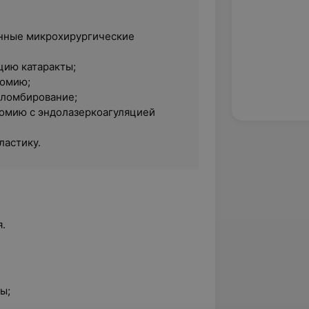
нные микрохирургические
ию катаракты;
томию;
пломбирование;
омию с эндолазеркоагуляцией
ластику.
.
ы;