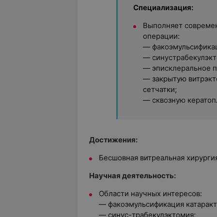
Специализация:
Выполняет совреме
операции:
— факоэмульсификац
— синустрабекулэк
— эписклеральное 
— закрытую витрэкт
сетчатки;
— сквозную кератоп
Достижения:
Бесшовная витреальная хирургия
Научная деятельность:
Области научных интересов:
— факоэмульсификация катаракт
— синус-трабекулэктомия;