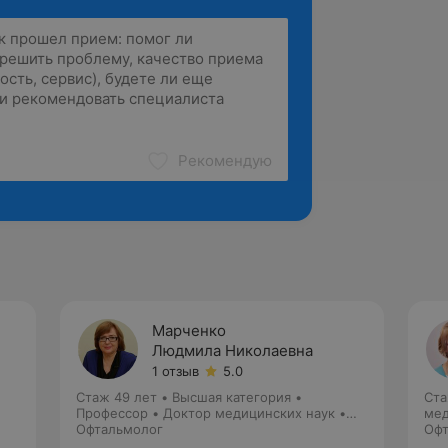
Рекомендую
Марченко
Людмила Николаевна
1 отзыв
5.0
Стаж 49 лет
•
Высшая категория
•
Ста
Профессор • Доктор медицинских наук •
мед
Зав. кафедрой
Офтальмолог
Офт