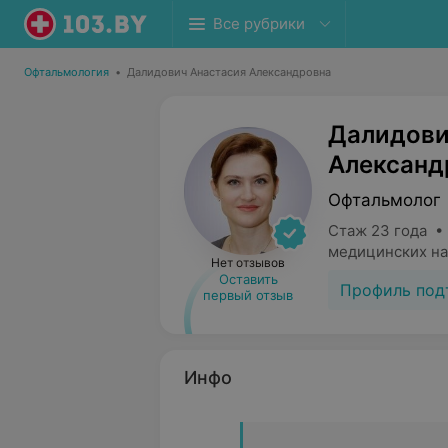
Все рубрики
Офтальмология
•
Далидович Анастасия Александровна
Далидови
Александ
Офтальмолог
Стаж 23 года •
медицинских на
Нет отзывов
Оставить
Профиль под
первый отзыв
Инфо