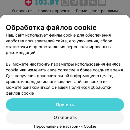
О проекте
Новости проекта
Размещение рекламы
Медицинский маркетинг
Публичный договор
Обработка файлов cookie
Пользовательское соглашение
Способы оплаты
Наш сайт использует файлы cookie для обеспечения
Вакансии
Партнеры
удобства пользователей сайта, его улучшения, сбора
Написать руководителю 103.by
статистики и предоставления персонализированных
Написать в поддержку
рекомендаций.
Персональные настройки cookie
Вы можете настроить параметры использования файлов
Обработка персональных данных
cookie или изменить свое согласие в более позднее время.
Для получения дополнительной информации о целях,
сроках и порядке использования файлов cookie вы
можете ознакомиться с нашей
Политикой обработки
файлов cookie
Принять
© 2026 ООО «Артокс Лаб», УНП 191700409
| 220012, Республика Беларусь,
г. Минск, улица Толбухина, 2, пом. 16 | help@103.by
Отклонить
Служба поддержки
+375 291212755
Персональные настройки Cookie