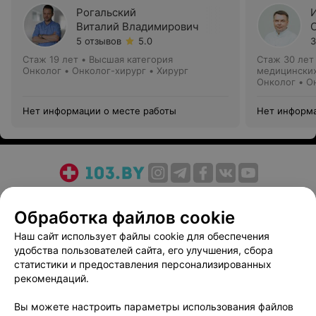
Рогальский
Виталий Владимирович
5 отзывов
5.0
3
Стаж 19 лет
•
Высшая категория
Стаж 30 лет
Онколог • Онколог-хирург • Хирург
медицинских
Онколог • О
Нет информации о месте работы
Нет информа
О проекте
Новости проекта
Размещение рекламы
Обработка файлов cookie
Медицинский маркетинг
Публичный договор
Пользовательское соглашение
Способы оплаты
Наш сайт использует файлы cookie для обеспечения
удобства пользователей сайта, его улучшения, сбора
Вакансии
Партнеры
статистики и предоставления персонализированных
Написать руководителю 103.by
рекомендаций.
Написать в поддержку
Вы можете настроить параметры использования файлов
Персональные настройки cookie