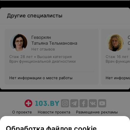
Другие специалисты
Геворкян
Татьяна Тельмановна
Нет отзывов
Н
Стаж 28 лет
•
Высшая категория
Стаж 16 лет
Врач функциональной диагностики
Врач функци
Нет информации о месте работы
Нет информа
О проекте
Новости проекта
Размещение рекламы
Медицинский маркетинг
Публичный договор
Обработка файлов cookie
Пользовательское соглашение
Способы оплаты