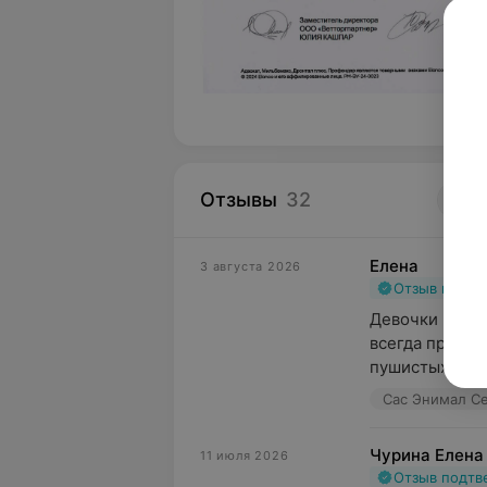
Отзывы
32
4
Елена
3 августа 2026
Отзыв подт
Девочки на ре
всегда профи,
пушистых поп
Сас Энимал Сер
Чурина Елена
11 июля 2026
Отзыв подт