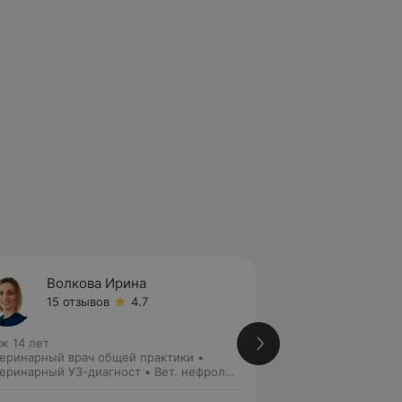
Волкова Ирина
Горба
15 отзывов
4.7
22 отз
ж 14 лет
Стаж 13 лет
еринарный врач общей практики •
Ветеринарный врач
еринарный УЗ-диагност • Вет. нефролог
хирург-травматоло
ет. гастроэнтеролог