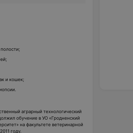
полости;
ей;
к и кошек;
иопсии.
рственный аграрный технологический
должил обучение в УО «Гродненский
ерситет» на факультете ветеринарной
2011 году.