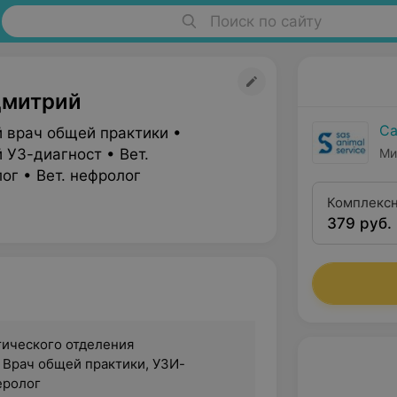
Поиск по сайту
Дмитрий
Са
 врач общей практики •
 УЗ-диагност • Вет.
Ми
ог • Вет. нефролог
Комплексн
379 руб.
врача-тер
БАК) + рен
брюшной п
тического отделения
 Врач общей практики, УЗИ-
еролог