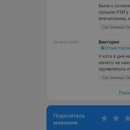
Были с котико
прошли УЗИ у 
впечатление, в
Сас Энимал Сер
Виктория
16 июня 2026
Отзыв подт
У кота 4 дня н
ничего не нахо
проявлялось по
Сас Энимал Сер
Пока
Поделитесь
мнением