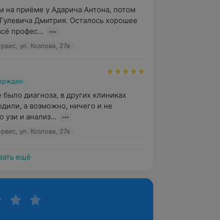
м на приёме у Адарича Антона, потом 
Гулевича Дмитрия. Осталось хорошее 
сё профес...
вис, ул. Козлова, 27а
вержден
е было диагноза, в других клиниках 
дили, а возможно, ничего и не 
 узи и анализ...
вис, ул. Козлова, 27а
зать ещё