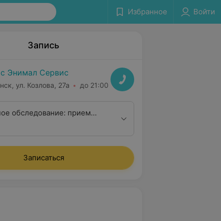
Избранное
Войти
Запись
с Энимал Сервис
нск, ул. Козлова, 27а
до 21:00
ое обследование: прием
апевта + анализ крови (ОАК +
тген (2 снимка) + УЗИ
олости + УЗИ сердца
Записаться