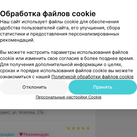
Обработка файлов cookie
Наш сайт использует файлы cookie для обеспечения
удобства пользователей сайта, его улучшения, сбора
статистики и предоставления персонализированных
рекомендаций.
Вы можете настроить параметры использования файлов
.9
Сас Энимал Сервис, ул. Козлова, 27а
cookie или изменить свое согласие в более позднее время.
Для получения дополнительной информации о целях,
сроках и порядке использования файлов cookie вы можете
ознакомиться с нашей
Политикой обработки файлов cookie
вержден
Отклонить
Принять
сепшен-супер, Дмитрий Гулевич -как 
 Анастасия в капельной-добрая фея для 
Персональные настройки Cookie
ок
вис, ул. Козлова, 27а
вержден
Рекомендую