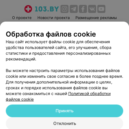
О проекте
Новости проекта
Размещение рекламы
Медицинский маркетинг
Публичный договор
Обработка файлов cookie
Пользовательское соглашение
Способы оплаты
Наш сайт использует файлы cookie для обеспечения
Вакансии
Партнеры
удобства пользователей сайта, его улучшения, сбора
Написать руководителю 103.by
статистики и предоставления персонализированных
Написать в поддержку
рекомендаций.
Персональные настройки cookie
Вы можете настроить параметры использования файлов
Обработка персональных данных
cookie или изменить свое согласие в более позднее время.
Для получения дополнительной информации о целях,
сроках и порядке использования файлов cookie вы
можете ознакомиться с нашей
Политикой обработки
файлов cookie
Принять
© 2026 ООО «Артокс Лаб», УНП 191700409
| 220012, Республика Беларусь,
г. Минск, улица Толбухина, 2, пом. 16 | help@103.by
Отклонить