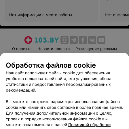
Нет информации о месте работы
Нет информа
О проекте
Новости проекта
Размещение рекламы
Медицинский маркетинг
Публичный договор
Обработка файлов cookie
Пользовательское соглашение
Способы оплаты
Наш сайт использует файлы cookie для обеспечения
Вакансии
Партнеры
удобства пользователей сайта, его улучшения, сбора
Написать руководителю 103.by
статистики и предоставления персонализированных
Написать в поддержку
рекомендаций.
Персональные настройки cookie
Вы можете настроить параметры использования файлов
Обработка персональных данных
cookie или изменить свое согласие в более позднее время.
Для получения дополнительной информации о целях,
сроках и порядке использования файлов cookie вы
можете ознакомиться с нашей
Политикой обработки