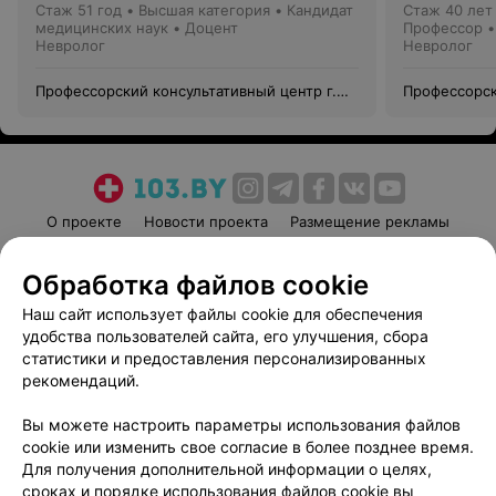
Стаж 51 год
•
Высшая категория
•
Кандидат
Стаж 40 лет
медицинских наук • Доцент
Профессор •
Невролог
Невролог
Профессорский консультативный центр г.
Профессорск
Гродно
Гродно
О проекте
Новости проекта
Размещение рекламы
Медицинский маркетинг
Публичный договор
Обработка файлов cookie
Пользовательское соглашение
Способы оплаты
Наш сайт использует файлы cookie для обеспечения
Вакансии
Партнеры
удобства пользователей сайта, его улучшения, сбора
Написать руководителю 103.by
статистики и предоставления персонализированных
Написать в поддержку
рекомендаций.
Персональные настройки cookie
Вы можете настроить параметры использования файлов
Обработка персональных данных
cookie или изменить свое согласие в более позднее время.
Для получения дополнительной информации о целях,
сроках и порядке использования файлов cookie вы