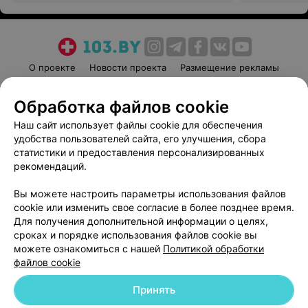
О проекте
Новости проекта
Размещение рекламы
Медицинский маркетинг
Публичный договор
Обработка файлов cookie
Пользовательское соглашение
Способы оплаты
Наш сайт использует файлы cookie для обеспечения
Вакансии
Партнеры
удобства пользователей сайта, его улучшения, сбора
Написать руководителю 103.by
статистики и предоставления персонализированных
Написать в поддержку
рекомендаций.
Персональные настройки cookie
Вы можете настроить параметры использования файлов
Обработка персональных данных
cookie или изменить свое согласие в более позднее время.
Для получения дополнительной информации о целях,
сроках и порядке использования файлов cookie вы
можете ознакомиться с нашей
Политикой обработки
файлов cookie
Принять
© 2026 ООО «Артокс Лаб», УНП 191700409
| 220012, Республика Беларусь,