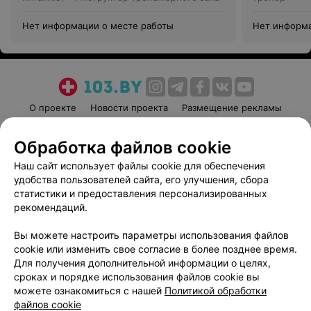
Нет информации о месте работы
Нет информа
О проекте
Новости проекта
Размещение рекламы
Медицинский маркетинг
Публичный договор
Обработка файлов cookie
Пользовательское соглашение
Способы оплаты
Наш сайт использует файлы cookie для обеспечения
Вакансии
Партнеры
удобства пользователей сайта, его улучшения, сбора
Написать руководителю 103.by
статистики и предоставления персонализированных
Написать в поддержку
рекомендаций.
Персональные настройки cookie
Вы можете настроить параметры использования файлов
Обработка персональных данных
cookie или изменить свое согласие в более позднее время.
Для получения дополнительной информации о целях,
сроках и порядке использования файлов cookie вы
можете ознакомиться с нашей
Политикой обработки
файлов cookie