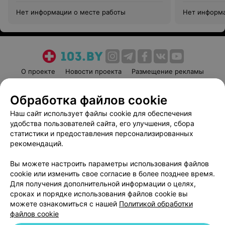
Нет информации о месте работы
Нет информа
О проекте
Новости проекта
Размещение рекламы
Медицинский маркетинг
Публичный договор
Обработка файлов cookie
Пользовательское соглашение
Способы оплаты
Наш сайт использует файлы cookie для обеспечения
Вакансии
Партнеры
удобства пользователей сайта, его улучшения, сбора
Написать руководителю 103.by
статистики и предоставления персонализированных
Написать в поддержку
рекомендаций.
Персональные настройки cookie
Вы можете настроить параметры использования файлов
Обработка персональных данных
cookie или изменить свое согласие в более позднее время.
Для получения дополнительной информации о целях,
сроках и порядке использования файлов cookie вы
можете ознакомиться с нашей
Политикой обработки
файлов cookie