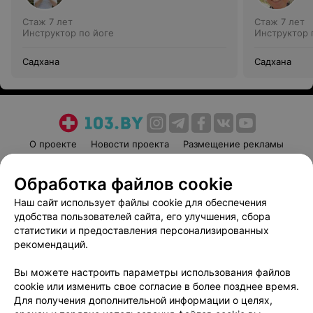
Стаж 7 лет
Стаж 7 лет
Инструктор по йоге
Инструктор 
Садхана
Садхана
О проекте
Новости проекта
Размещение рекламы
Медицинский маркетинг
Публичный договор
Обработка файлов cookie
Пользовательское соглашение
Способы оплаты
Наш сайт использует файлы cookie для обеспечения
Вакансии
Партнеры
удобства пользователей сайта, его улучшения, сбора
Написать руководителю 103.by
статистики и предоставления персонализированных
Написать в поддержку
рекомендаций.
Персональные настройки cookie
Вы можете настроить параметры использования файлов
Обработка персональных данных
cookie или изменить свое согласие в более позднее время.
Для получения дополнительной информации о целях,