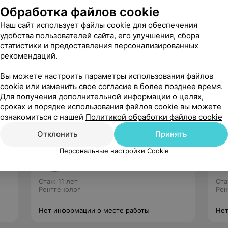
Обработка файлов cookie
м Минской области»
Наш сайт использует файлы cookie для обеспечения
удобства пользователей сайта, его улучшения, сбора
статистики и предоставления персонализированных
твенный медицинский университет по
рекомендаций.
»
Вы можете настроить параметры использования файлов
cookie или изменить свое согласие в более позднее время.
Для получения дополнительной информации о целях,
сроках и порядке использования файлов cookie вы можете
ознакомиться с нашей
Политикой обработки файлов cookie
Отклонить
Принять
Широканова
Персональные настройки Cookie
Ирина Юрьевна
Нет отзывов
Стаж 11 лет
Ста
Рентгенолог
Рен
Нет информации о месте работы
Нет