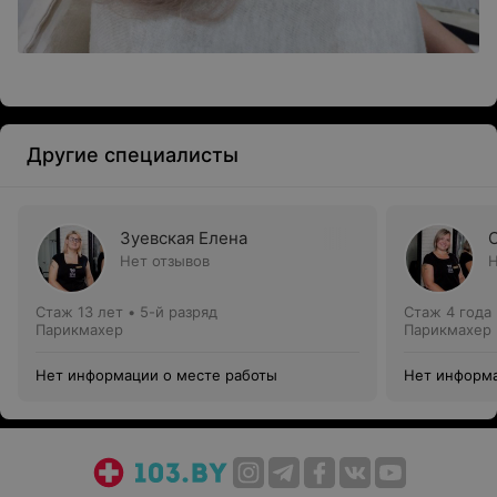
Другие специалисты
Зуевская Елена
Нет отзывов
Н
Стаж 13 лет
•
5-й разряд
Стаж 4 года
Парикмахер
Парикмахер
Нет информации о месте работы
Нет информа