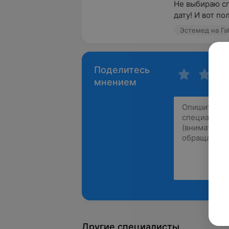
Не выбираю сп
дату! И вот пол
Эстемед на Габ
Поделитесь
мнением
Другие специалисты