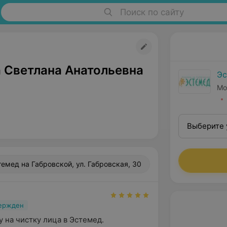
Поиск по сайту
 Светлана Анатольевна
Эс
Мо
Выберите 
темед на Габровской, ул. Габровская, 30
вержден
 на чистку лица в Эстемед. 
