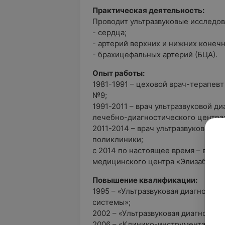
Практическая деятельность:
Проводит ультразвуковые исследов
- сердца;
- артерий верхних и нижних конечн
- брахицефальных артерий (БЦА).
Опыт работы:
1981-1991 – цеховой врач-терапев
№9;
1991-2011 – врач ультразвуковой д
лечебно-диагностического центра
2011-2014 – врач ультразвуковой 
поликлиники;
с 2014 по настоящее время – врач 
медицинского центра «Элизабет».
Повышение квалификации:
1995 – «Ультразвуковая диагности
системы»;
2002 – «Ультразвуковая диагности
2006 – «Клинико-инструментальная