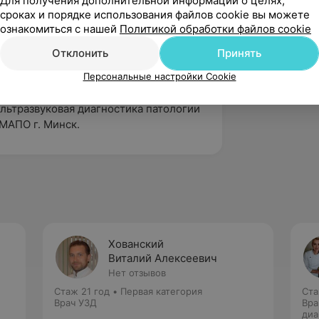
Для получения дополнительной информации о целях,
сроках и порядке использования файлов cookie вы можете
й ритма и проводимости»;
ознакомиться с нашей
Политикой обработки файлов cookie
стике приобретенных пороков сердца,
Отклонить
Принять
а заболеваний сердца и сосудов»;
Персональные настройки Cookie
иации специалистов ультразвуковой
льтразвуковая диагностика патологии
МАПО г. Минск.
Хованский
Виталий Алексеевич
Нет отзывов
Стаж 21 год
•
Первая категория
Ста
Врач УЗД
Вра
диа