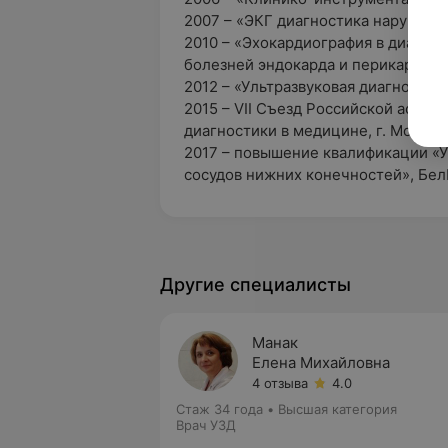
2007 – «ЭКГ диагностика нарушени
2010 – «Эхокардиография в диагно
болезней эндокарда и перикарда»;
2012 – «Ультразвуковая диагностик
2015 – VII Съезд Российской ассоц
диагностики в медицине, г. Москва;
2017 – повышение квалификации «У
сосудов нижних конечностей», Бел
Другие специалисты
Манак
Елена Михайловна
4 отзыва
4.0
Стаж 34 года
•
Высшая категория
Врач УЗД