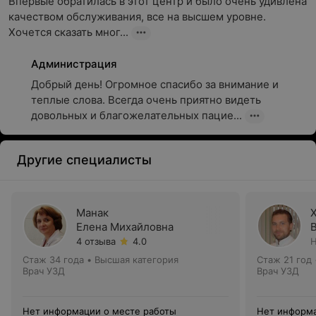
Впервые обратилась в этот центр и было очень удивлена 
качеством обслуживания, все на высшем уровне. 
Хочется сказать мног...
Администрация
Добрый день! Огромное спасибо за внимание и 
теплые слова. Всегда очень приятно видеть 
довольных и благожелательных пацие...
Другие специалисты
Манак
Елена Михайловна
4 отзыва
4.0
Н
Стаж 34 года
•
Высшая категория
Стаж 21 год
Врач УЗД
Врач УЗД
Нет информации о месте работы
Нет информа