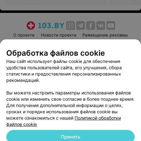
О проекте
Новости проекта
Размещение рекламы
Медицинский маркетинг
Публичный договор
Обработка файлов cookie
Пользовательское соглашение
Способы оплаты
Наш сайт использует файлы cookie для обеспечения
Вакансии
Партнеры
удобства пользователей сайта, его улучшения, сбора
Написать руководителю 103.by
статистики и предоставления персонализированных
Написать в поддержку
рекомендаций.
Персональные настройки cookie
Вы можете настроить параметры использования файлов
Обработка персональных данных
cookie или изменить свое согласие в более позднее время.
Для получения дополнительной информации о целях,
сроках и порядке использования файлов cookie вы
можете ознакомиться с нашей
Политикой обработки
файлов cookie
Принять
© 2026 ООО «Артокс Лаб», УНП 191700409
| 220012, Республика Беларусь,