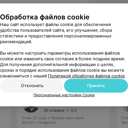
центр «Экомедсервис», врач-уролог,
Обработка файлов cookie
Наш сайт использует файлы cookie для обеспечения
удобства пользователей сайта, его улучшения, сбора
огия с основами ультразвуковой
статистики и предоставления персонализированных
рекомендаций.
логия»
Вы можете настроить параметры использования файлов
cookie или изменить свое согласие в более позднее время.
Для получения дополнительной информации о целях,
сроках и порядке использования файлов cookie вы можете
ознакомиться с нашей
Политикой обработки файлов cookie
Отклонить
Принять
Персональные настройки Cookie
Касцов
Николай Сергеевич
26 отзывов
5.0
Стаж 32 года
•
Первая категория
Ста
Уролог • Андролог
Уро