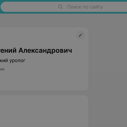
Поиск по сайту
гений Александрович
кий уролог
ия