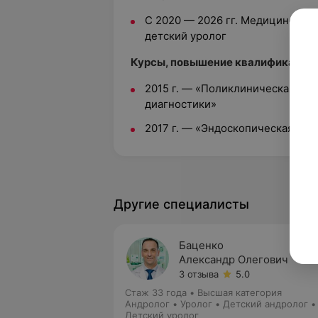
С 2020 — 2026 гг. Медицинский 
детский уролог
Курсы, повышение квалификации:
2015 г.
—
«Поликлиническая урол
диагностики»
2017 г.
—
«Эндоскопическая уро
Другие специалисты
Баценко
Александр Олегович
3 отзыва
5.0
Стаж 33 года
•
Высшая категория
Андролог • Уролог • Детский андролог •
Детский уролог