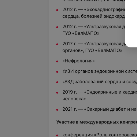
2012 г. — «Эхокардиография в д
сердца, болезней эндокарда и 
2012 г. — «Ультразвуковая диаг
ГУО «БелМАПО»
2017 г. — «Ультразвуковая диаг
органов», ГУО «БелМАПО»
«Нефрология»
«УЗИ органов эндокринной сист
«УЗД заболеваний сердца и сосу
2019 г. — «Эндокринные и кард
человека»
2021 г. — «Сахарный диабет и 
Участие в международных конгре
конференция «Роль холтеровско