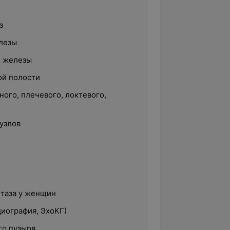
з
лезы
й железы
ой полости
ного, плечевого, локтевого,
узлов
 таза у женщин
диография, ЭхоКГ)
го пузыря