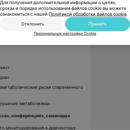
Для получения дополнительной информации о целях,
сроках и порядке использования файлов cookie вы можете
иагностике приобретённых пороков
ознакомиться с нашей
Политикой обработки файлов cookie
перикарда», ГУО «БелМАПО»
Отклонить
Принять
ностика в гинекологии и маммологии»,
Персональные настройки Cookie
ностика патологии внутренних
емы»
дов»
иометаболические риски современного
нарушение метаболизма»
ссах, конференциях, семинарах
го мониторирования в диагностике