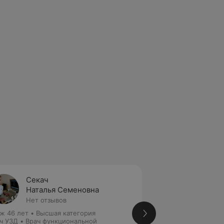
Секач
Будни
Наталья Семеновна
Натал
Нет отзывов
7 отзы
ж 46 лет
•
Высшая категория
Стаж 26 лет
•
Выс
ч УЗД • Врач функциональной
Врач УЗД