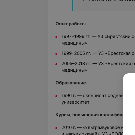
Опыт работы
1997–1999 гг. — УЗ «Брестский 
медицины»
1999–2005 гг. — УЗ «Брестская 
2005–2018 гг. — УЗ «Брестский 
медицины»
Образование
1996 г. — окончила Гродненски
университет
Курсы, повышения квалификации
2010 г. — «Ультразвуковое иссле
и мягких тканей», УЗ «БОДСМ»