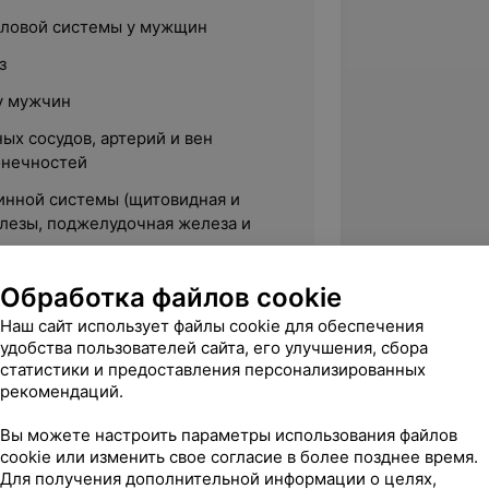
оловой системы у мужщин
з
у мужчин
ых сосудов, артерий и вен
онечностей
инной системы (щитовидная и
лезы, поджелудочная железа и
Обработка файлов cookie
Наш сайт использует файлы cookie для обеспечения
удобства пользователей сайта, его улучшения, сбора
статистики и предоставления персонализированных
твенный медицинский университет
рекомендаций.
Вы можете настроить параметры использования файлов
cookie или изменить свое согласие в более позднее время.
Для получения дополнительной информации о целях,