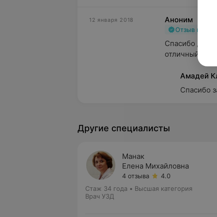
Аноним
12 января 2018
Отзыв подт
Спасибо докто
отличный спец
Амадей К
Спасибо з
Другие специалисты
Манак
Елена Михайловна
4 отзыва
4.0
Стаж 34 года
•
Высшая категория
Врач УЗД