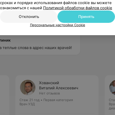
сроках и порядке использования файлов cookie вы можете
ознакомиться с нашей
Политикой обработки файлов cookie
вержден
Рекомендую
Отклонить
Принять
ру Пархоменко! Приятный доктор, 
Персональные настройки Cookie
иалист.
линик
а теплые слова в адрес наших врачей!
Хованский
Виталий Алексеевич
Нет отзывов
Стаж 21 год
•
Первая категория
Ста
Врач УЗД
Вра
диа