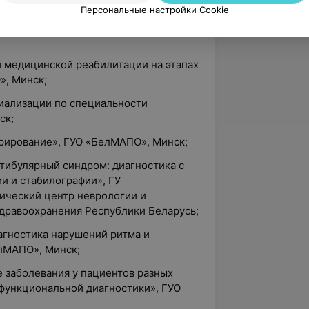
Персональные настройки Cookie
Минск.
й медицинской реабилитации на этапах
», Минск;
циализации по специальности
ск;
орирование», ГУО «БелМАПО», Минск;
тибулярный синдром: диагностика с
и и стабилографии», ГУ
ический центр неврологии и
дравоохранения Республики Беларусь;
агностика нарушений ритма и
лМАПО», Минск;
 заболевания у пациентов разных
 функциональной диагностики», ГУО