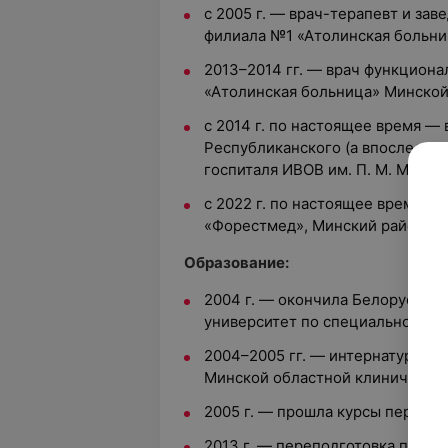
с 2005 г. — врач-терапевт и за
филиала №1 «Атолинская больни
2013–2014 гг. — врач функцион
«Атолинская больница» Минской
с 2014 г. по настоящее время —
Республиканского (а впоследст
госпиталя ИВОВ им. П. М. Машер
с 2022 г. по настоящее время —
«Форестмед», Минский район.
Образование:
2004 г. — окончила Белорусски
университет по специальности 
2004–2005 гг. — интернатура по
Минской областной клиническо
2005 г. — прошла курсы первичн
2013 г. — переподготовка по с