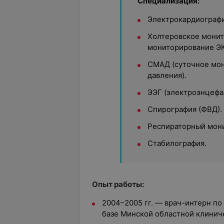
Специализация:
Электрокардиографи
Холтеровское монит
мониторирование ЭК
СМАД (суточное мон
давления).
ЭЭГ (электроэнцефа
Спирография (ФВД).
Респираторный мони
Стабилография.
Опыт работы:
2004–2005
гг. — врач-интерн п
базе Минской областной клинич