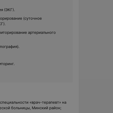
я (ЭКГ).
орирование (суточное
Г).
иторирование артериального
лография).
торинг.
о специальности «врач-терапевт» на
еской больницы, Минский район;