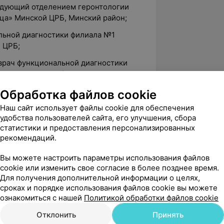
ведующий отделением геронтологии
ца» Минской ЦРБ, Минский район;
альной диагностики филиала №1
 ЦРБ;
 врач функциональной диагностики
вии — областного) клинического
ова, Минский район;
Обработка файлов cookie
 врач функциональной диагностики МЦ
Наш сайт использует файлы cookie для обеспечения
удобства пользователей сайта, его улучшения, сбора
статистики и предоставления персонализированных
рекомендаций.
й государственный медицинский
Вы можете настроить параметры использования файлов
лечебно-профилактическое дело;
cookie или изменить свое согласие в более позднее время.
Для получения дополнительной информации о целях,
 специальности «Терапия», на базе
сроках и порядке использования файлов cookie вы можете
й больницы;
ознакомиться с нашей
Политикой обработки файлов cookie
ой специализации по терапии;
Отклонить
Принять
пециальности «Функциональная