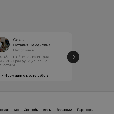
Секач
Гарр
Наталья Семеновна
Варва
Нет отзывов
Нет от
ж 46 лет
•
Высшая категория
Стаж 20 лет
•
Пер
ч УЗД • Врач функциональной
Врач функциональн
гностики
УЗД
 информации о месте работы
Нет информации о
соглашение
Способы оплаты
Вакансии
Партнеры