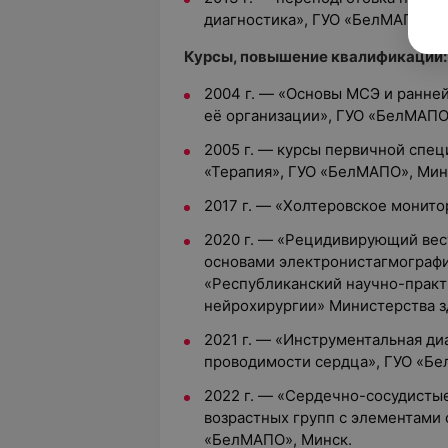
диагностика», ГУО «БелМАПО», 
Курсы, повышение квалификации:
2004 г. — «Основы МСЭ и ранне
её организации», ГУО «БелМАПО
2005 г. — курсы первичной спе
«Терапия», ГУО «БелМАПО», Мин
2017 г. — «Холтеровское монит
2020 г. — «Рецидивирующий вес
основами электронистагмографи
«Республиканский научно-практ
нейрохирургии» Министерства з
2021 г. — «Инструментальная ди
проводимости сердца», ГУО «Бе
2022 г. — «Cердечно-сосудистые
возрастных групп с элементами
«БелМАПО», Минск.