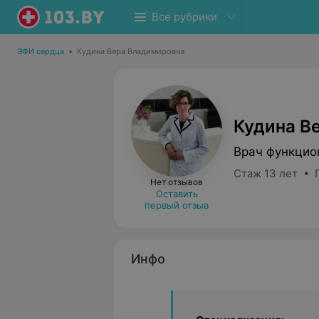
Все рубрики
ЭФИ сердца
•
Кудина Вера Владимировна
Кудина В
Врач функцио
Стаж 13 лет • 
Нет отзывов
Оставить
первый отзыв
Инфо