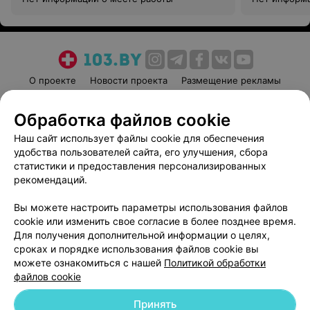
О проекте
Новости проекта
Размещение рекламы
Медицинский маркетинг
Публичный договор
Обработка файлов cookie
Пользовательское соглашение
Способы оплаты
Наш сайт использует файлы cookie для обеспечения
Вакансии
Партнеры
удобства пользователей сайта, его улучшения, сбора
Написать руководителю 103.by
статистики и предоставления персонализированных
Написать в поддержку
рекомендаций.
Персональные настройки cookie
Вы можете настроить параметры использования файлов
Обработка персональных данных
cookie или изменить свое согласие в более позднее время.
Для получения дополнительной информации о целях,
сроках и порядке использования файлов cookie вы
можете ознакомиться с нашей
Политикой обработки
файлов cookie
Принять