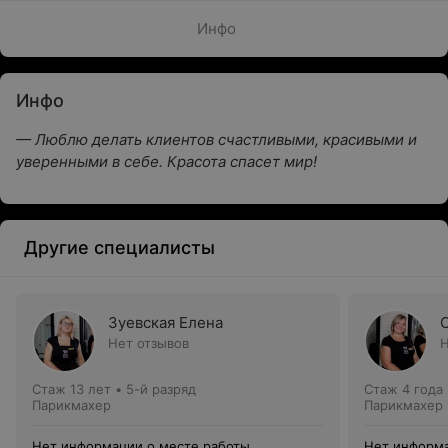
Инфо
Инфо
— Люблю делать клиентов счастливыми, красивыми и
уверенными в себе. Красота спасет мир!
Другие специалисты
Зуевская Елена
Нет отзывов
Н
Стаж 13 лет
•
5-й разряд
Стаж 4 года
Парикмахер
Парикмахер
Нет информации о месте работы
Нет информа