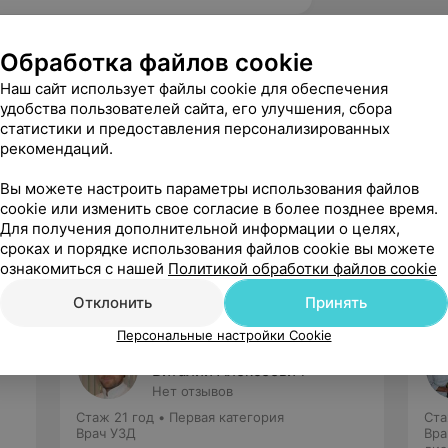
Обработка файлов cookie
Наш сайт использует файлы cookie для обеспечения
удобства пользователей сайта, его улучшения, сбора
статистики и предоставления персонализированных
вержден
рекомендаций.
ную благодарность неврологу Кукс 
не,медсестре Бруй Наталье Ивановне 
Вы можете настроить параметры использования файлов
сть и чуткос...
cookie или изменить свое согласие в более позднее время.
Для получения дополнительной информации о целях,
сроках и порядке использования файлов cookie вы можете
ознакомиться с нашей
Политикой обработки файлов cookie
Отклонить
Принять
Персональные настройки Cookie
Хованский
Виталий Алексеевич
Нет отзывов
Стаж 21 год
•
Первая категория
Ста
Врач УЗД
Вра