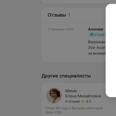
Отзывы
1
Аноним
15 февраля 2022
Отзыв подт
Выражаю огром
Зое Анатольев
за внимательно
Другие специалисты
Манак
Елена Михайловна
4 отзыва
4.0
Стаж 34 года
•
Высшая категория
Врач УЗД