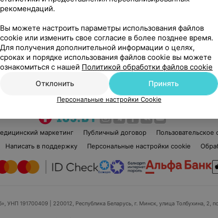
рекомендаций.
Виталий Алексеевич
Нет отзывов
Вы можете настроить параметры использования файлов
Стаж 21 год
•
Первая категория
Ста
cookie или изменить свое согласие в более позднее время.
Врач УЗД
Вра
Для получения дополнительной информации о целях,
диа
сроках и порядке использования файлов cookie вы можете
ознакомиться с нашей
Политикой обработки файлов cookie
Нет информации о месте работы
Нет
Отклонить
Принять
Персональные настройки Cookie
едицинский маркетинг
Публичный договор
Пользовательское 
Написать в поддержку
Персональные настройки cookie
Обра
б», УНП 191700409
| 220012, Республика Беларусь, г. Минск, улица Толбухина, 2, п