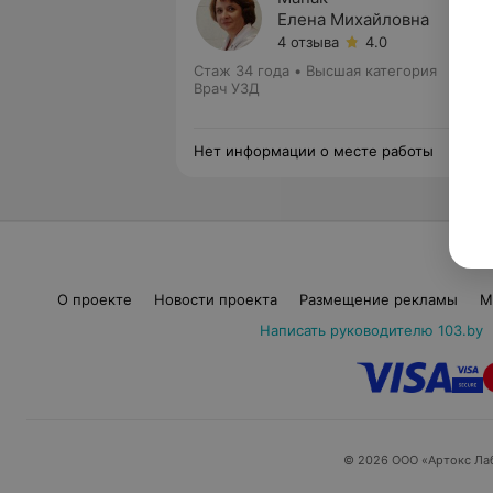
Елена Михайловна
4 отзыва
4.0
Стаж 34 года
•
Высшая категория
Врач УЗД
Нет информации о месте работы
О проекте
Новости проекта
Размещение рекламы
М
Написать руководителю 103.by
© 2026 ООО «Артокс Ла