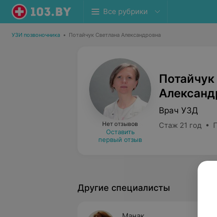
Все рубрики
УЗИ позвоночника
•
Потайчук Светлана Александровна
Потайчук
Александ
Врач УЗД
Нет отзывов
Стаж 21 год • 
Оставить
первый отзыв
Другие специалисты
Манак