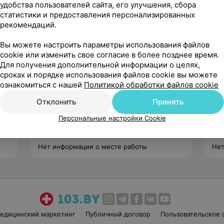
удобства пользователей сайта, его улучшения, сбора
статистики и предоставления персонализированных
рекомендаций.
Вы можете настроить параметры использования файлов
cookie или изменить свое согласие в более позднее время.
Для получения дополнительной информации о целях,
сроках и порядке использования файлов cookie вы можете
Хованский
ознакомиться с нашей
Политикой обработки файлов cookie
Виталий Алексеевич
Нет отзывов
Отклонить
Принять
Стаж 21 год
•
Первая категория
Ста
Врач УЗД
Персональные настройки Cookie
Вра
диа
Нет информации о месте работы
Нет
едицинский маркетинг
Публичный договор
Пользовательское 