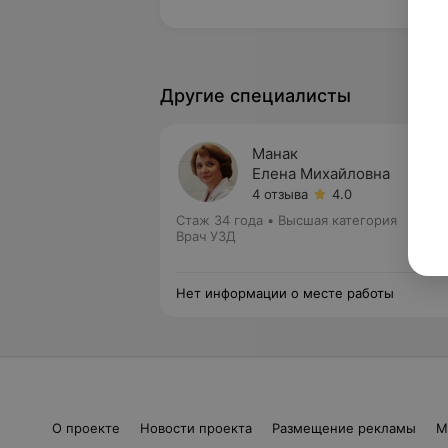
Другие специалисты
Манак
Елена Михайловна
4 отзыва
4.0
Стаж 34 года
•
Высшая категория
Врач УЗД
Нет информации о месте работы
О проекте
Новости проекта
Размещение рекламы
М