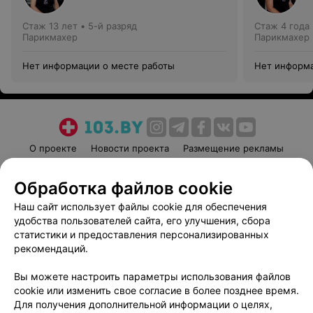
Стаж 13 лет
•
5-й разряд
Стаж 4 года
Парикмахер
Парикмахер
Нет информации о месте работы
Нет информа
О проекте
Новости проекта
Размещение рекламы
Медицинский маркетинг
Публичный договор
Обработка файлов cookie
Пользовательское соглашение
Способы оплаты
Наш сайт использует файлы cookie для обеспечения
Вакансии
Партнеры
удобства пользователей сайта, его улучшения, сбора
Написать руководителю 103.by
статистики и предоставления персонализированных
Написать в поддержку
рекомендаций.
Персональные настройки cookie
Вы можете настроить параметры использования файлов
Обработка персональных данных
cookie или изменить свое согласие в более позднее время.
Для получения дополнительной информации о целях,