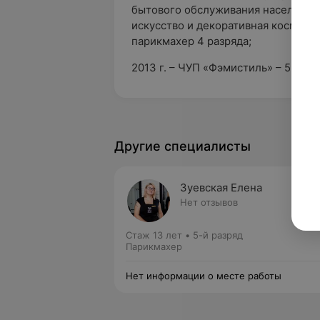
бытового обслуживания населения
искусство и декоративная космети
парикмахер 4 разряда;
2013 г. – ЧУП «Фэмистиль» – 5 раз
Другие специалисты
Зуевская Елена
Нет отзывов
Стаж 13 лет
•
5-й разряд
Парикмахер
Нет информации о месте работы