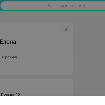
Поиск по сайту
Елена
-й разряд
 Правда, 15
енный профессиональный лицей No4