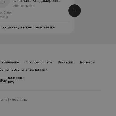
Светлана Владимировна
Елена
Нет отзывов
Нет от
ж 5 лет
Стаж 5 лет
иатр
Педиатр
 городская детская поликлиника
5-я городская дет
соглашение
Способы оплаты
Вакансии
Партнеры
ботка персональных данных
ом. 16 | help@103.by