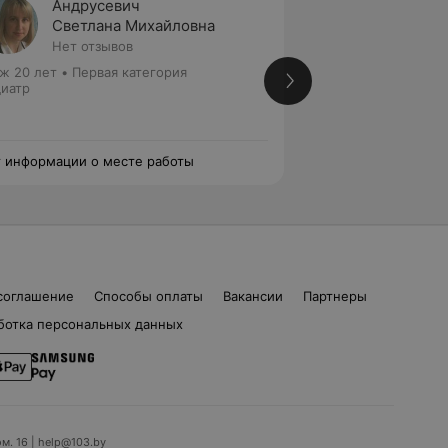
Андрусевич
Саван
Светлана Михайловна
Ирина
Нет отзывов
Нет от
ж 20 лет
•
Первая категория
Стаж 43 года
•
Вы
иатр
Кандидат медицинс
Педиатр • Детский
 информации о месте работы
Нет информации о
соглашение
Способы оплаты
Вакансии
Партнеры
ботка персональных данных
ом. 16 | help@103.by