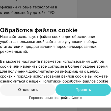
лификации «Новые технологии в
ктике болезней у детей», ГУО
лификации «Медицинская информатика
Обработка файлов cookie
ГУО «БелМАПО»;
Наш сайт использует файлы cookie для обеспечения
лификации «Основы управления
удобства пользователей сайта, его улучшения, сбора
 Беларусь», ГУО «БелМАПО»;
статистики и предоставления персонализированных
рекомендаций.
лификации «Клиническая
;
Вы можете настроить параметры использования файлов
cookie или изменить свое согласие в более позднее время.
ординатура по специальности «Общая
Для получения дополнительной информации о целях,
БелМАПО»;
сроках и порядке использования файлов cookie вы можете
ознакомиться с нашей
Политикой обработки файлов cookie
Отклонить
Принять
ибиотикотерапии инфекций
;
Персональные настройки Cookie
пии при пневмококковых