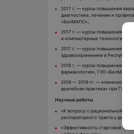
2017 г. — курсы повышения ква
диагностике, лечении и профила
«БелМАПО»;
2017 г. — курсы повышения ква
и компьютерные технологии», 
2017 г. — курсы повышения ква
здравоохранением в Республике
2018 г. — курсы повышения ква
фармакология», ГУО «БелМАПО»
2016 — 2019 гг. — клиническая 
врачебная практика» при ГУО «
Научные работы
«К вопросу о рациональной ант
респираторного тракта у детей»
«Эффективность стартовой тера