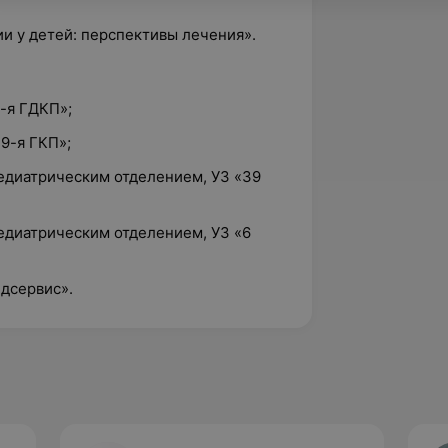
 у детей: перспективы лечения».
8-я ГДКП»;
39-я ГКП»;
педиатрическим отделением, УЗ «39
едиатрическим отделением, УЗ «6
едсервис».