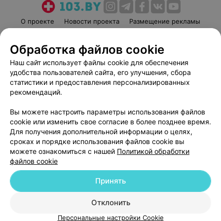
О проекте
Новости проекта
Размещение рекламы
Медицинский маркетинг
Публичный договор
Обработка файлов cookie
Пользовательское соглашение
Способы оплаты
Наш сайт использует файлы cookie для обеспечения
Вакансии
Партнеры
удобства пользователей сайта, его улучшения, сбора
Написать руководителю 103.by
статистики и предоставления персонализированных
Написать в поддержку
рекомендаций.
Персональные настройки cookie
Вы можете настроить параметры использования файлов
Обработка персональных данных
cookie или изменить свое согласие в более позднее время.
Для получения дополнительной информации о целях,
сроках и порядке использования файлов cookie вы
можете ознакомиться с нашей
Политикой обработки
файлов cookie
Принять
© 2026 ООО «Артокс Лаб», УНП 191700409
| 220012, Республика Беларусь,
г. Минск, улица Толбухина, 2, пом. 16 | help@103.by
Отклонить
Служба поддержки
+375 291212755
Персональные настройки Cookie