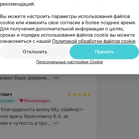
учшая поддержка в н...
рекомендаций.
Вы можете настроить параметры использования файлов
cookie или изменить свое согласие в более позднее время.
вержден
Рекомендую
Для получения дополнительной информации о целях,
сроках и порядке использования файлов cookie вы можете
у следовать вашим рекомендациям
ознакомиться с нашей
Политикой обработки файлов cookie
зависимости, 58А
Отклонить
Принять
Персональные настройки Cookie
нь, Олег! Благодарим Вас за отзыв о 
ециалиста нашего центра. Рады видеть, 
вызвал Ваше доверие...
тович
вержден
Рекомендую
 благодарность всему МЦ «Шайнэст-
чно врачу Ярмоловичу В.А. за 
зм и чуткость в про...