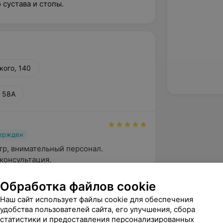
сустава и стопы.
кого, 140
, 58А
вержден
р, внимательный персонал. 
консультация.
зависимости, 58А
Обработка файлов cookie
Наш сайт использует файлы cookie для обеспечения
нь, Светлана! Спасибо, что доверяете 
удобства пользователей сайта, его улучшения, сбора
сы здоровья! Нам важна Ваша оценка, 
статистики и предоставления персонализированных