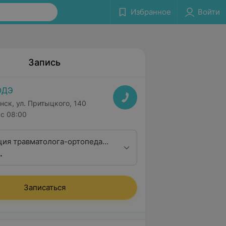
Избранное
Войти
Запись
ОДЭ
нск, ул. Притыцкого, 140
с 08:00
ция травматолога-ортопеда
.
кандидата медицинских наук
Записаться