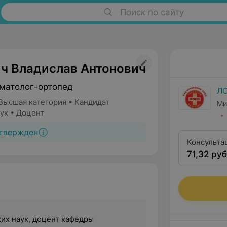
Поиск по сайту
ч Владислав Антонович
вматолог-ортопед
Л
Высшая категория • Кандидат
Ми
ук • Доцент
твержден
Консульта
71,32 руб
доцента, 
их наук, доцент кафедры