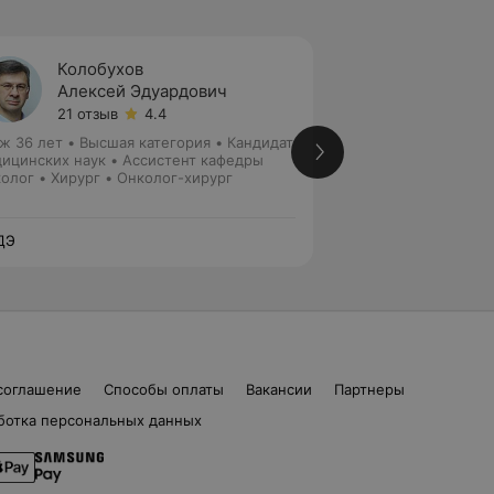
Колобухов
Рыбак
Алексей Эдуардович
Роман
21 отзыв
4.4
43 отз
ж 36 лет
•
Высшая категория
•
Кандидат
Стаж 40 лет
•
Выс
ицинских наук • Ассистент кафедры
медицинских наук
олог • Хирург • Онколог-хирург
Хирург • Лор • Ло
ДЭ
ЛОДЭ
соглашение
Способы оплаты
Вакансии
Партнеры
ботка персональных данных