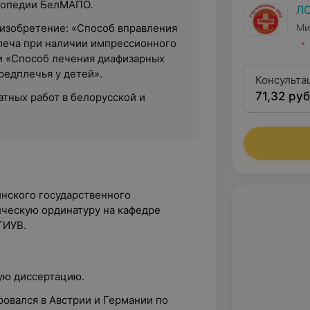
топедии БелМАПО.
Л
Ми
 изобретение: «Способ вправления
леча при наличии импрессионного
и «Способ лечения диафизарных
редплечья у детей».
Консульта
71,32 руб
кандидата
атных работ в белорусской и
нского государственного
ическую ординатуру на кафедре
ГИУВ.
ую диссертацию.
ровался в Австрии и Германии по