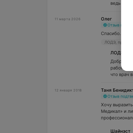
ведь это л
Олег
11 марта 2026
Отзыв подт
Спасибо. Буд
ЛОДЭ, пр-т Не
ЛОДЭ
Добрый де
работе сп
что врач 
Таня Бенидик
12 января 2018
Отзыв подт
Хочу выразить
Медикал» и ли
профессионали
Шайнэст