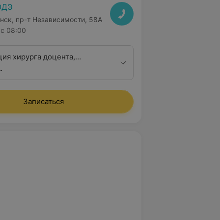
ОДЭ
нск, пр-т Независимости, 58А
с 08:00
ция хирурга доцента,
.
 медицинских наук
Записаться