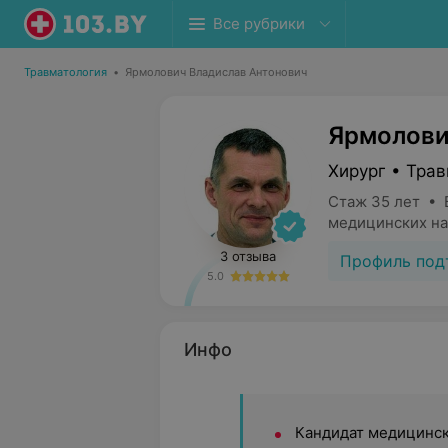
Все рубрики
Травматология
•
Ярмолович Владислав Антонович
Ярмолови
Хирург • Тра
Стаж 35 лет • 
медицинских на
3 отзыва
Профиль под
5.0
Инфо
Кандидат медицинск