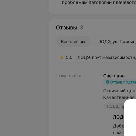
проблемам патологии плечевого 
Отзывы
3
Все отзывы
ЛОДЭ, ул. Притыц
5.0
ЛОДЭ, пр-т Независимости
Светлана
10 июня 2026
Отзыв подт
Отличный цент
Качественная 
ЛОДЭ, пр-т Не
ЛОДЭ
Добрый де
нам вопро