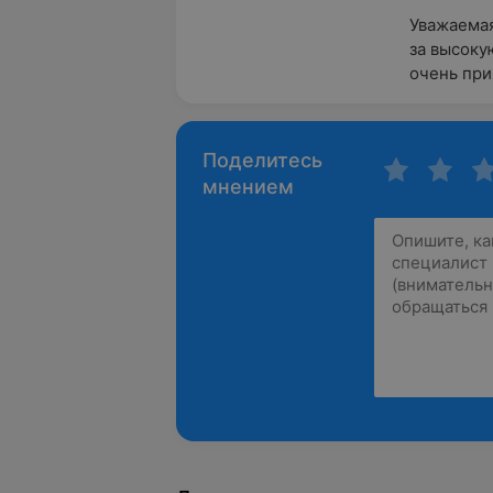
Уважаемая
за высоку
очень при
Поделитесь
мнением