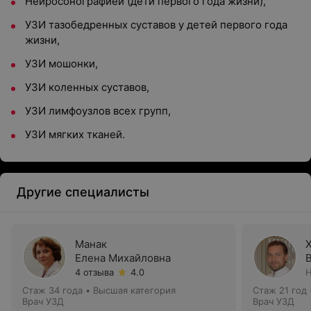
Нейросонографией (дети первого года жизни),
УЗИ тазобедренных суставов у детей первого года
жизни,
УЗИ мошонки,
УЗИ коленных суставов,
УЗИ лимфоузлов всех групп,
УЗИ мягких тканей.
Другие специалисты
Манак
Елена Михайловна
4 отзыва
4.0
Н
Стаж 34 года
•
Высшая категория
Стаж 21 год
Врач УЗД
Врач УЗД