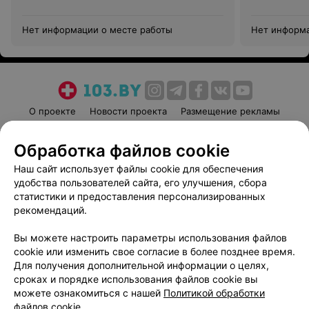
Нет информации о месте работы
Нет информа
О проекте
Новости проекта
Размещение рекламы
Медицинский маркетинг
Публичный договор
Обработка файлов cookie
Пользовательское соглашение
Способы оплаты
Наш сайт использует файлы cookie для обеспечения
Вакансии
Партнеры
удобства пользователей сайта, его улучшения, сбора
Написать руководителю 103.by
статистики и предоставления персонализированных
Написать в поддержку
рекомендаций.
Персональные настройки cookie
Вы можете настроить параметры использования файлов
Обработка персональных данных
cookie или изменить свое согласие в более позднее время.
Для получения дополнительной информации о целях,
сроках и порядке использования файлов cookie вы
можете ознакомиться с нашей
Политикой обработки
файлов cookie