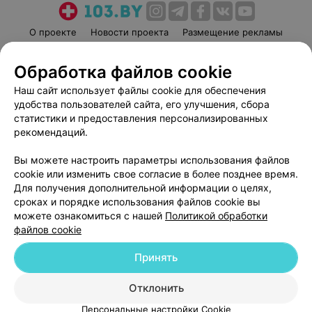
О проекте
Новости проекта
Размещение рекламы
Медицинский маркетинг
Публичный договор
Обработка файлов cookie
Пользовательское соглашение
Способы оплаты
Наш сайт использует файлы cookie для обеспечения
Вакансии
Партнеры
удобства пользователей сайта, его улучшения, сбора
Написать руководителю 103.by
статистики и предоставления персонализированных
Написать в поддержку
рекомендаций.
Персональные настройки cookie
Вы можете настроить параметры использования файлов
Обработка персональных данных
cookie или изменить свое согласие в более позднее время.
Для получения дополнительной информации о целях,
сроках и порядке использования файлов cookie вы
можете ознакомиться с нашей
Политикой обработки
файлов cookie
Принять
© 2026 ООО «Артокс Лаб», УНП 191700409
| 220012, Республика Беларусь,
г. Минск, улица Толбухина, 2, пом. 16 | help@103.by
Отклонить
Служба поддержки
+375 291212755
Персональные настройки Cookie