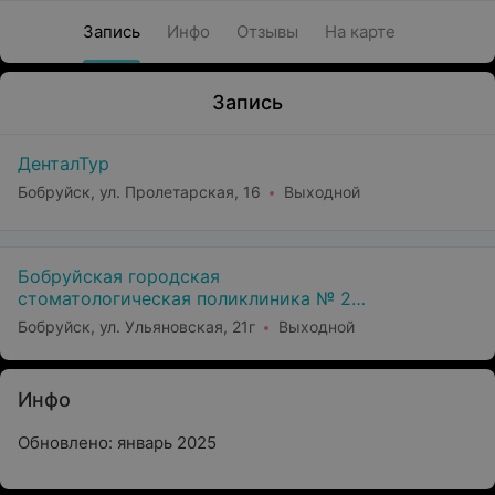
Запись
Инфо
Отзывы
На карте
Запись
ДенталТур
Бобруйск, ул. Пролетарская, 16
Выходной
Бобруйская городская
стоматологическая поликлиника № 2
(Филиал Уз Бгсп №1)
Бобруйск, ул. Ульяновская, 21г
Выходной
Инфо
Обновлено: январь 2025