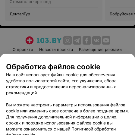
Стоматолог-ортопед
ДенталТур
Бобруйская 
поликлиника
О проекте
Новости проекта
Размещение рекламы
Медицинский маркетинг
Публичный договор
Обработка файлов cookie
Пользовательское соглашение
Способы оплаты
Наш сайт использует файлы cookie для обеспечения
Вакансии
Партнеры
удобства пользователей сайта, его улучшения, сбора
Написать руководителю 103.by
статистики и предоставления персонализированных
Написать в поддержку
рекомендаций.
Персональные настройки cookie
Вы можете настроить параметры использования файлов
Обработка персональных данных
cookie или изменить свое согласие в более позднее время.
Для получения дополнительной информации о целях,
сроках и порядке использования файлов cookie вы
можете ознакомиться с нашей
Политикой обработки
файлов cookie